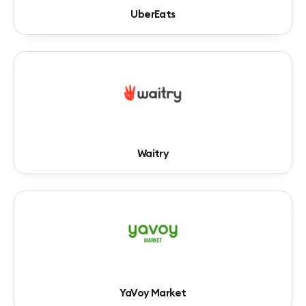
UberEats
Waitry
YaVoy Market