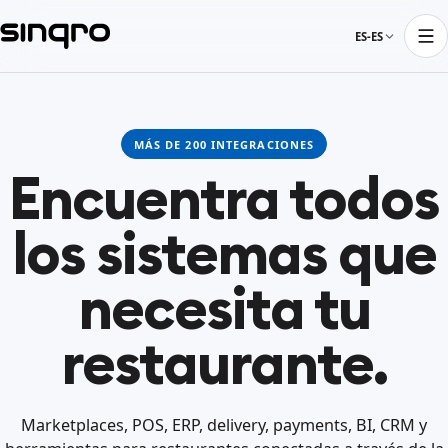
ES-ES
MÁS DE 200 INTEGRACIONES
Encuentra todos
los sistemas que
necesita tu
restaurante.
Marketplaces, POS, ERP, delivery, payments, BI, CRM y