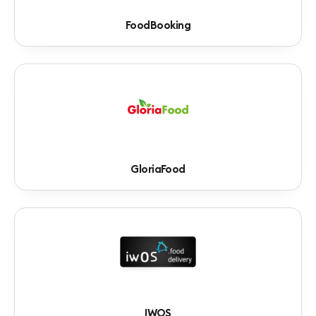
FoodBooking
GloriaFood
IWOS