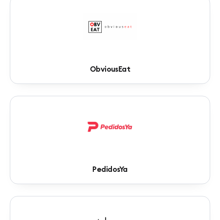
ObviousEat
PedidosYa