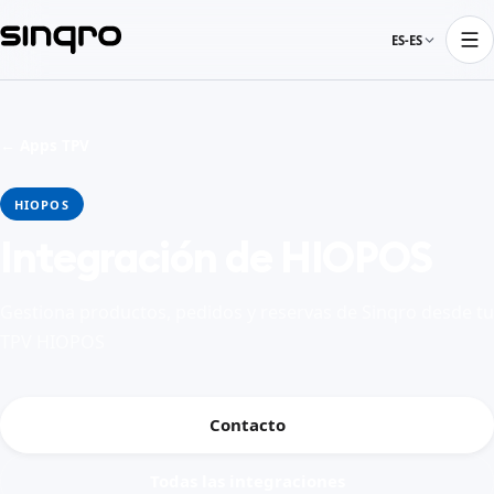
ES-ES
← Apps TPV
HIOPOS
Integración de HIOPOS
Gestiona productos, pedidos y reservas de Sinqro desde tu
TPV HIOPOS
Contacto
Todas las integraciones