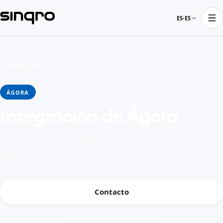
ES-ES
← Apps TPV
ÁGORA
Integración de Ágora
Gestiona productos, pedidos y reservas de Sinqro desde
Ágora TPV
Contacto
Todas las integraciones