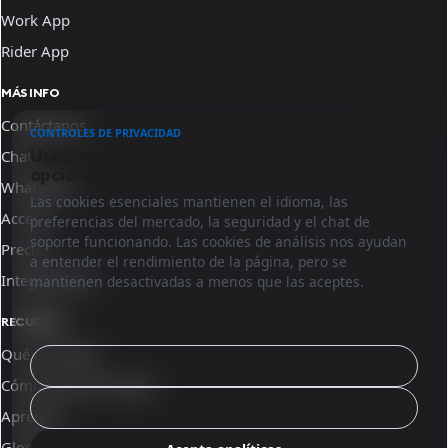
Work App
Rider App
MÁS INFO
Contáctanos
CONTROLES DE PRIVACIDAD
Usamos cookies esenciales y analíticas
Chat
opcionales.
WhatsApp
Las cookies esenciales mantienen el idioma, las
Acceso
preferencias del mercado, la seguridad y el chat de
soporte funcionando. Las cookies de análisis nos ayudan
Precios
a entender el rendimiento de la página, pero se
Integraciones
mantienen desactivadas a menos que las aceptes.
RECURSOS
Qué es Sinqro
Configura
Cómo funciona Sinqro
Rechaza análisis
Aprende
Glosario