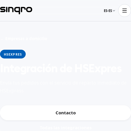
ES-ES
← Empresas a domicilio
HSEXPRES
Integración de HSExpres
Envía tus pedidos con el servicio de reparto inmediato de
HSExpress
Contacto
Todas las integraciones