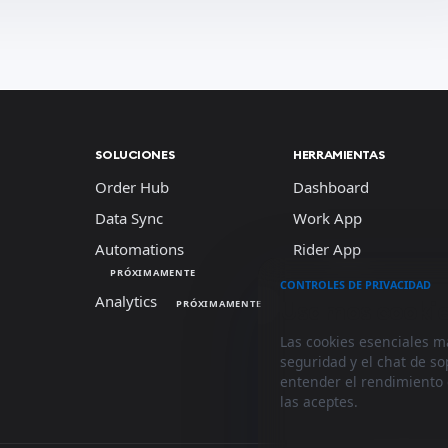
SOLUCIONES
HERRAMIENTAS
Order Hub
Dashboard
Data Sync
Work App
Automations
Rider App
PRÓXIMAMENTE
CONTROLES DE PRIVACIDAD
Analytics
Usamos cookies
PRÓXIMAMENTE
Las cookies esenciales m
seguridad y el chat de s
entender el rendimiento
las aceptes.