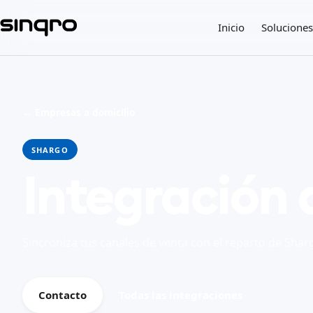
Inicio
Soluciones
← Empresas a domicilio
SHARGO
Integración 
Sincroniza tus canales de venta con el reparto de Shar
Contacto
Todas las integraciones