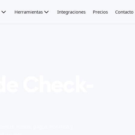
Herramientas
Integraciones
Precios
Contacto
de Check-
menús, mesas, pagos, horarios y
estaurante.