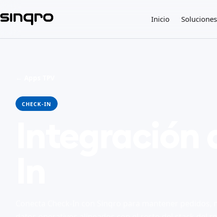
Inicio
Soluciones
← Apps TPV
CHECK-IN
Integración 
In
Conecta Check-In con Sinqro para mantener pedidos, 
datos operativos alineados con el resto del stack del r