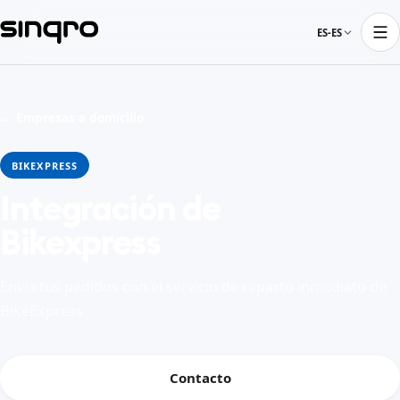
ES-ES
← Empresas a domicilio
BIKEXPRESS
Integración de
Bikexpress
Envía tus pedidos con el servicio de reparto inmediato de
BikeExpress
Contacto