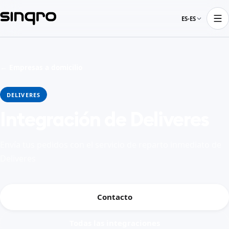
ES-ES
← Empresas a domicilio
DELIVERES
Integración de Deliveres
Envía tus pedidos con el servicio de reparto inmediato de
Deliveres
Contacto
Todas las integraciones