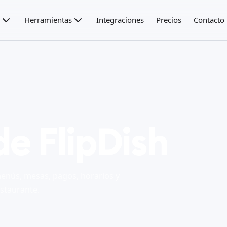
Herramientas
Integraciones
Precios
Contacto
de FlipDish
enús, mesas, pagos, horarios y
estaurante.