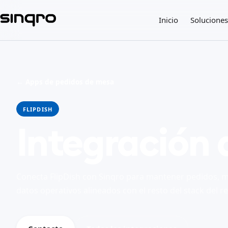
Inicio
Soluciones
← Apps de pedidos de mesa
FLIPDISH
Integración 
Conecta FlipDish con Sinqro para mantener pedidos, m
datos operativos alineados con el resto del stack del r