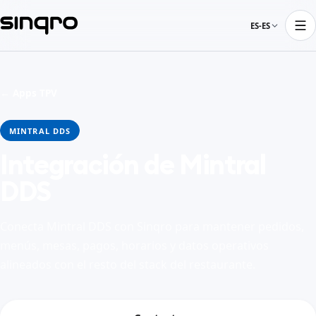
ES-ES
← Apps TPV
MINTRAL DDS
Integración de Mintral
DDS
Conecta Mintral DDS con Sinqro para mantener pedidos,
menús, mesas, pagos, horarios y datos operativos
alineados con el resto del stack del restaurante.