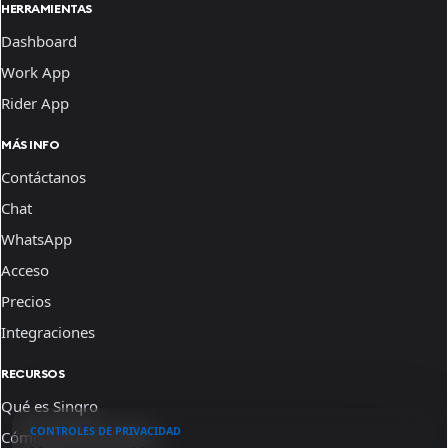
HERRAMIENTAS
Dashboard
Work App
Rider App
MÁS INFO
Contáctanos
Chat
WhatsApp
Acceso
Precios
Integraciones
RECURSOS
Qué es Sinqro
CONTROLES DE PRIVACIDAD
Cómo funciona Sinqro