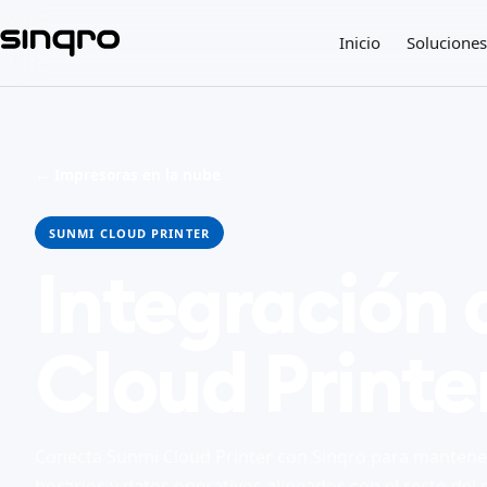
Inicio
Soluciones
← Impresoras en la nube
SUNMI CLOUD PRINTER
Integración
Cloud Printe
Conecta Sunmi Cloud Printer con Sinqro para mantene
horarios y datos operativos alineados con el resto del 