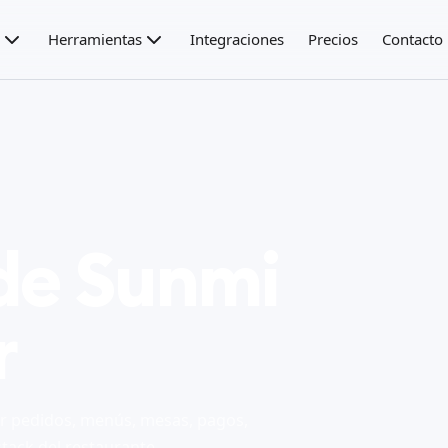
Herramientas
Integraciones
Precios
Contacto
 de Sunmi
r
r pedidos, menús, mesas, pagos,
stack del restaurante.