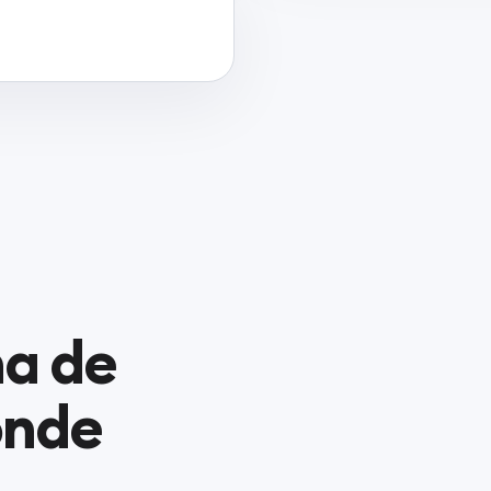
na de
onde