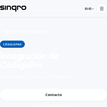
ES-ES
← Apps de pedidos a domicilio
CÓDIGOPRO
Integración de
CódigoPro
Recibir pedidos y reservas de CódigoPro
Contacto
Todas las integraciones