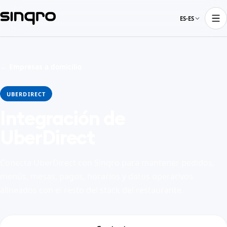
ES-ES
← Empresas a domicilio
UBERDIRECT
Integración de
UberDirect
Conecta UberDirect con Sinqro para mantener pedidos,
menús, mesas, pagos, horarios y datos operativos
alineados con el resto del stack del restaurante.