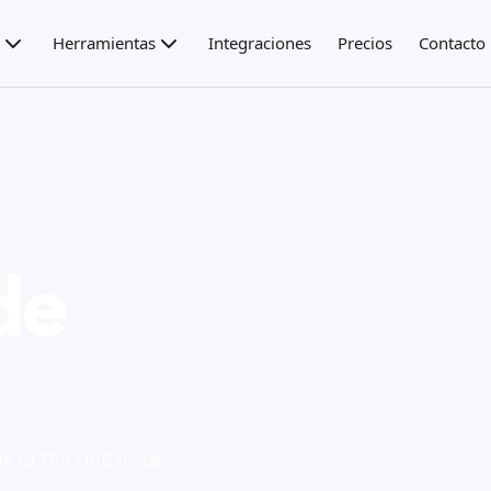
Herramientas
Integraciones
Precios
Contacto
de
sde tu TPV OfiBarman