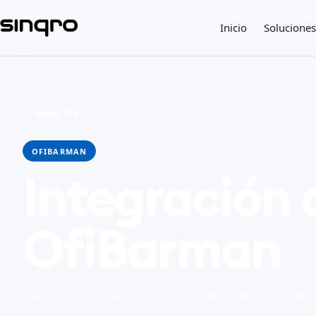
Inicio
Soluciones
← Apps TPV
OFIBARMAN
Integración 
OfiBarman
Gestiona productos, pedidos y reservas de Sinqro de