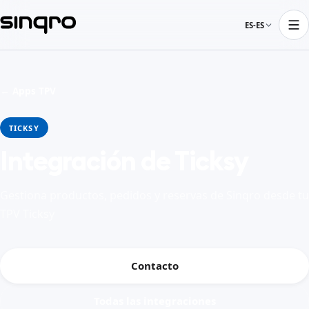
ES-ES
← Apps TPV
TICKSY
Integración de Ticksy
Gestiona productos, pedidos y reservas de Sinqro desde tu
TPV Ticksy
Contacto
Todas las integraciones