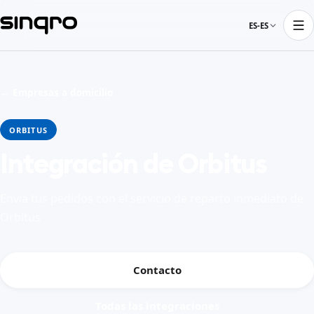
ES-ES
← Empresas a domicilio
ORBITUS
Integración de Orbitus
Envía tus pedidos con el servicio de reparto inmediato de
Orbitus
Contacto
Todas las integraciones