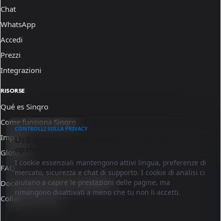
Chat
WhatsApp
Accedi
Prezzi
Integrazioni
RISORSE
Qué es Sinqro
Come funziona Sinqro
CONTROLLI SULLA PRIVACY
Impara
Utilizziamo cookie essenziali e analisi
opzionali.
Glosario
I cookie essenziali mantengono attivi lingua, preferenze di
FAQ
mercato, sicurezza e chat di supporto. I cookie di analisi ci
aiutano a capire le prestazioni delle pagine, ma
Documentazione per sviluppatori
rimangono disattivati a meno che tu non li accetti.
Collabora con noi