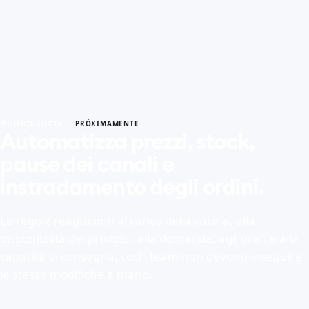
Automations
PRÓXIMAMENTE
Automatizza prezzi, stock,
pause dei canali e
instradamento degli ordini.
Le regole reagiscono al carico della cucina, alla
disponibilità dei prodotti, alla domanda, agli orari e alla
capacità di consegna, così i team non devono inseguire
le stesse modifiche a mano.