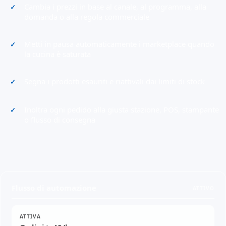
Cambia i prezzi in base al canale, al programma, alla
domanda o alla regola commerciale
Metti in pausa automaticamente i marketplace quando
la cucina è saturata
Segna i prodotti esauriti e riattivali dai limiti di stock
Inoltra ogni pedido alla giusta stazione, POS, stampante
o flusso di consegna
Flusso di automazione
ATTIVO
ATTIVA