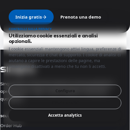
Inizia gratis
Prenota una demo
CONTROLLI SULLA PRIVACY
Utilizziamo cookie essenziali e analisi
opzionali.
I cookie essenziali mantengono attivi lingua, preferenze di
mercato, sicurezza e chat di supporto. I cookie di analisi ci
aiutano a capire le prestazioni delle pagine, ma
rimangono disattivati a meno che tu non li accetti.
Sinqro offre ai team dei ristoranti un'unica piattaforma
Configura
operativa per i canali, i dati di vendita e l'esecuzione
quotidiana.
Rifiuta analisi
Accetta analytics
SOLUZIONI
Order Hub