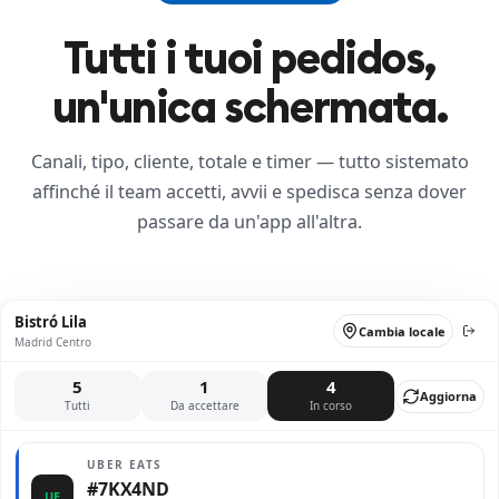
Tutti i tuoi pedidos,
un'unica schermata.
Canali, tipo, cliente, totale e timer — tutto sistemato
affinché il team accetti, avvii e spedisca senza dover
passare da un'app all'altra.
Bistró Lila
Cambia locale
Madrid Centro
5
1
4
Aggiorna
Tutti
Da accettare
In corso
UBER EATS
#7KX4ND
UE