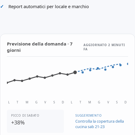
Report automatici per locale e marchio
Previsione della domanda · 7
AGGIORNATO 2 MINUTI
giorni
FA
L
T
M
G
V
S
D
L
T
M
G
V
S
D
PICCO DI SABATO
SUGGERIMENTO
Controlla la copertura della
+38%
cucina sab 21-23