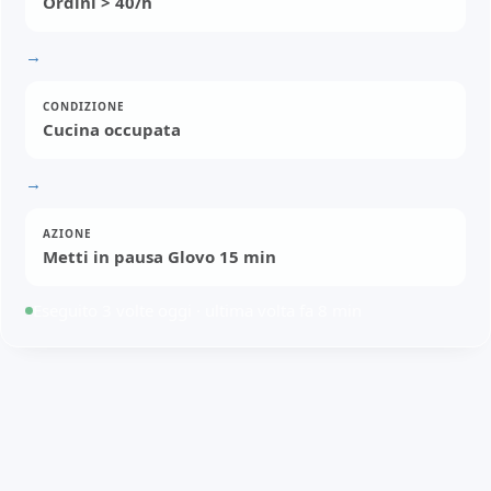
Ordini > 40/h
→
CONDIZIONE
Cucina occupata
→
AZIONE
Metti in pausa Glovo 15 min
Eseguito 3 volte oggi · ultima volta fa 8 min