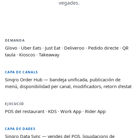
vegades.
DEMANDA
Glovo · Uber Eats · Just Eat · Deliveroo · Pedido directe · QR
taula · Kioscos · Takeaway
CAPA DE CANALS
Sinqro Order Hub — bandeja unificada, publicación de
menú, disponibilidad per canal, modificadors, retorn d'estat
EJECUCIÓ
POS del restaurant · KDS · Work App · Rider App
CAPA DE DADES
Sinqro Data Sync — vendes del POS, liquidacions de