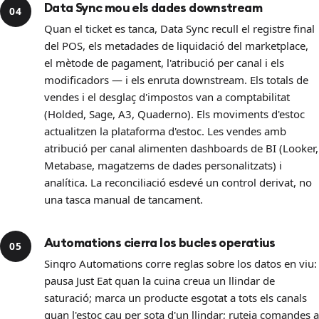
Data Sync mou els dades downstream
04
Quan el ticket es tanca, Data Sync recull el registre final
del POS, els metadades de liquidació del marketplace,
el mètode de pagament, l'atribució per canal i els
modificadors — i els enruta downstream. Els totals de
vendes i el desglaç d'impostos van a comptabilitat
(Holded, Sage, A3, Quaderno). Els moviments d'estoc
actualitzen la plataforma d'estoc. Les vendes amb
atribució per canal alimenten dashboards de BI (Looker,
Metabase, magatzems de dades personalitzats) i
analítica. La reconciliació esdevé un control derivat, no
una tasca manual de tancament.
Automations cierra los bucles operatius
05
Sinqro Automations corre reglas sobre los datos en viu:
pausa Just Eat quan la cuina creua un llindar de
saturació; marca un producte esgotat a tots els canals
quan l'estoc cau per sota d'un llindar; ruteja comandes a