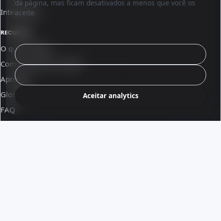
da página, mas ficam desativados a menos que você os
Integrações
aceite.
RECURSOS
O que é Sinqro
Configurar
Como funciona o Sinqro
Rejeitar análises
Aprenda
Glossário
Aceitar analytics
FAQ
Documentação para desenvolvedores
Colabore com a gente
© 2026 Sinqro Brazil
Termos e condições
·
Parte do ecossistema OpenQloud