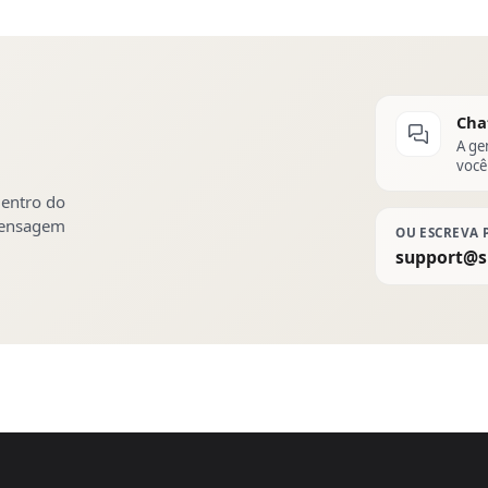
Cha
A ge
você
dentro do
 mensagem
OU ESCREVA 
support@s