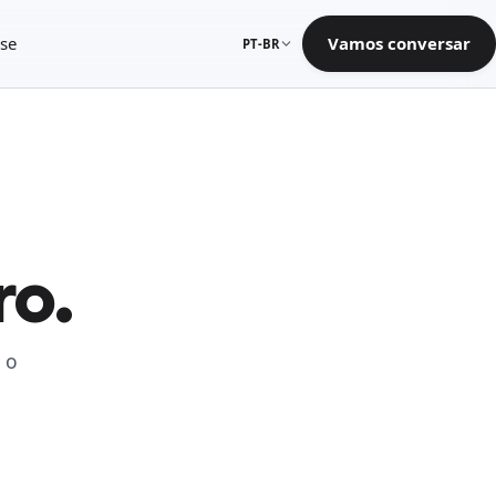
se
Vamos conversar
PT-BR
ro.
 o