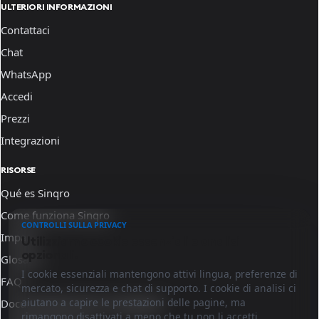
ULTERIORI INFORMAZIONI
Contattaci
Chat
WhatsApp
Accedi
Prezzi
Integrazioni
RISORSE
Qué es Sinqro
Come funziona Sinqro
CONTROLLI SULLA PRIVACY
Impara
Utilizziamo cookie essenziali e analisi
opzionali.
Glosario
I cookie essenziali mantengono attivi lingua, preferenze di
FAQ
mercato, sicurezza e chat di supporto. I cookie di analisi ci
aiutano a capire le prestazioni delle pagine, ma
Documentazione per sviluppatori
rimangono disattivati a meno che tu non li accetti.