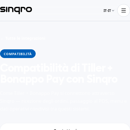
IT-IT
← Tutte le integrazioni
COMPATIBILITÀ
Compatibilità di Tiller +
Bonappo Pay con Sinqro
Come Tiller + Bonappo Pay si connettono attraverso
Sinqro — ricezione degli ordini, passaggio al POS, menu e
dati operativi condivisi tra questi sistemi.