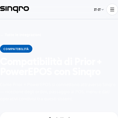
IT-IT
← Tutte le integrazioni
COMPATIBILITÀ
Compatibilità di Prior +
PowerEPOS con Sinqro
Come Prior + PowerEPOS si connettono attraverso Sinqro
— ricezione degli ordini, passaggio al POS, menu e dati
operativi condivisi tra questi sistemi.