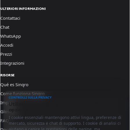
ULTERIORI INFORMAZIONI
Contattaci
Chat
WhatsApp
Accedi
Prezzi
Integrazioni
RISORSE
Qué es Sinqro
Come funziona Sinqro
CONTROLLI SULLA PRIVACY
Impara
Utilizziamo cookie essenziali e analisi
opzionali.
Glosario
I cookie essenziali mantengono attivi lingua, preferenze di
FAQ
mercato, sicurezza e chat di supporto. I cookie di analisi ci
aiutano a capire le prestazioni delle pagine, ma
Documentazione per sviluppatori