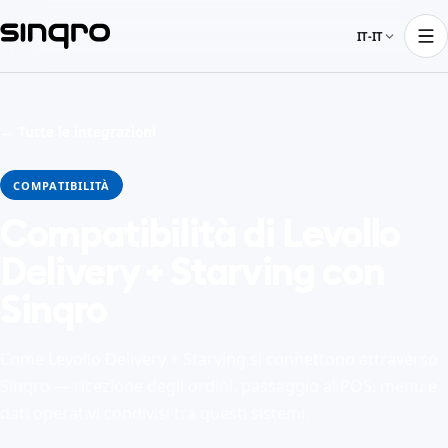
IT-IT
← Tutte le integrazioni
COMPATIBILITÀ
Compatibilità di Levollo
Delivery + Starving con
Sinqro
Come Levollo Delivery + Starving si connettono attraverso
Sinqro — ricezione degli ordini, passaggio al POS, menu e
dati operativi condivisi tra questi sistemi.