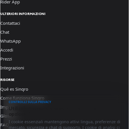
Rider App
ULTERIORI INFORMAZIONI
Contattaci
Chat
WhatsApp
Accedi
Prezzi
Integrazioni
RISORSE
Qué es Sinqro
Come funziona Sinqro
CONTROLLI SULLA PRIVACY
Impara
Utilizziamo cookie essenziali e analisi
opzionali.
Glosario
I cookie essenziali mantengono attivi lingua, preferenze di
FAQ
mercato, sicurezza e chat di supporto. I cookie di analisi ci