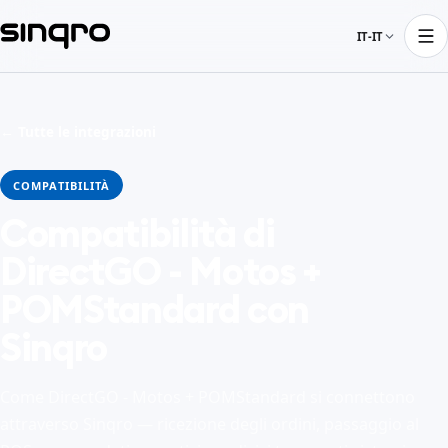
IT-IT
← Tutte le integrazioni
COMPATIBILITÀ
Compatibilità di
DirectGO - Motos +
POMStandard con
Sinqro
Come DirectGO - Motos + POMStandard si connettono
attraverso Sinqro — ricezione degli ordini, passaggio al