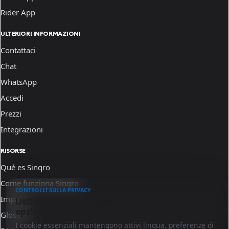
Rider App
ULTERIORI INFORMAZIONI
Contattaci
Chat
WhatsApp
Accedi
Prezzi
Integrazioni
RISORSE
Qué es Sinqro
Come funziona Sinqro
CONTROLLI SULLA PRIVACY
Impara
Utilizziamo cookie essenziali e analisi
opzionali.
Glosario
I cookie essenziali mantengono attivi lingua, preferenze di