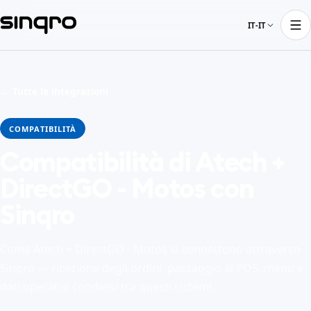
IT-IT
← Tutte le integrazioni
COMPATIBILITÀ
Compatibilità di Atech +
DirectGO - Motos con
Sinqro
Come Atech + DirectGO - Motos si connettono attraverso
Sinqro — ricezione degli ordini, passaggio al POS, menu e
dati operativi condivisi tra questi sistemi.