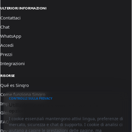
ULTERIORI INFORMAZIONI
Contattaci
Chat
WhatsApp
Accedi
Prezzi
Integrazioni
RISORSE
Qué es Sinqro
Come funziona Sinqro
CONTROLLI SULLA PRIVACY
Impara
Utilizziamo cookie essenziali e analisi
opzionali.
Glosario
I cookie essenziali mantengono attivi lingua, preferenze di
FAQ
mercato, sicurezza e chat di supporto. I cookie di analisi ci
aiutano a capire le prestazioni delle pagine, ma
Documentazione per sviluppatori