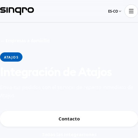
ES-CO
← Empresas a domicilio
ATAJOS
Integración de Atajos
Envía tus pedidos con el servicio de reparto inmediato de
Atajos
Contacto
Todas las integraciones