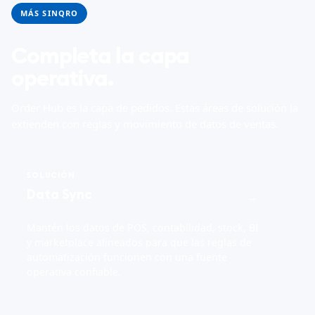
MÁS SINQRO
Completa la capa
operativa.
Order Hub es la capa de pedidos. Estas áreas de solución la
extienden con reglas y movimiento de datos de ventas.
SOLUCIÓN
Data Sync
→
Mantén los datos de POS, contabilidad, stock, BI
y marketplace alineados para que las reglas de
automatización funcionen con una fuente
operativa confiable.