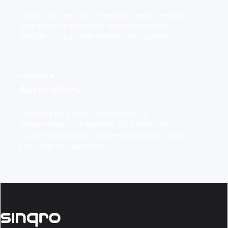
Utiliza datos en vivo de pedidos, menú y ventas
para prever la demanda, detectar anomalías y
descubrir el siguiente movimiento operativo.
SOLUCIÓN
Automations
→
Convierte los pedidos conectados, la
disponibilidad, los horarios y la presión en la
cocina en pausas de canal, enrutamiento, alertas
y acciones de capacidad.