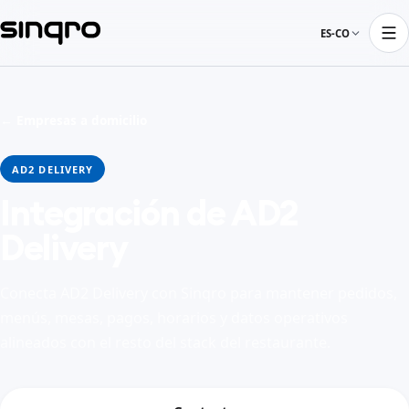
ES-CO
← Empresas a domicilio
AD2 DELIVERY
Integración de AD2
Delivery
Conecta AD2 Delivery con Sinqro para mantener pedidos,
menús, mesas, pagos, horarios y datos operativos
alineados con el resto del stack del restaurante.