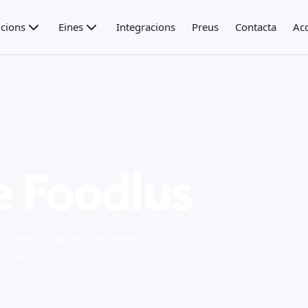
cions
Eines
Integracions
Preus
Contacta
Ac
e Foodlus
s, menús, taules, pagaments,
la del restaurant.