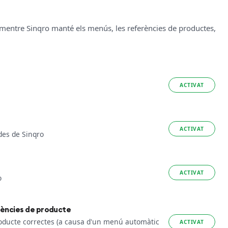
l mentre Sinqro manté els menús, les referències de productes,
ACTIVAT
ACTIVAT
des de Sinqro
ACTIVAT
o
rències de producte
oducte correctes (a causa d'un menú automàtic
ACTIVAT