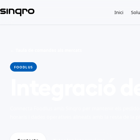
Inici
Solu
← Taula de comandes als mercats
FOODLUS
Integració d
Connecta Foodlus amb Sinqro per mantenir els pedido
horaris i dades operatives alineats amb la resta de la pi