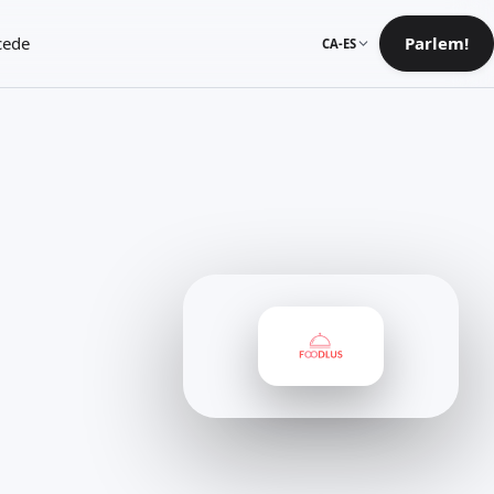
cede
Parlem!
CA-ES