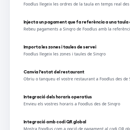
Foodlus llegeix les ordres de la taula en temps real des
Injecta un pagament que fa referència a una taula
Rebeu pagaments a Sinqro de Foodlus amb la referència
Importa les zones i taules de servei
Foodlus llegeix les zones i taules de Sinqro
Canvia l'estat del restaurant
Obriu o tanqueu el vostre restaurant a Foodlus des de 
Integració dels horaris operatius
Envieu els vostres horaris a Foodlus des de Sinqro
Integració amb codi QR global
Mostra Foodlus com a opció de pagament al codi QR gl