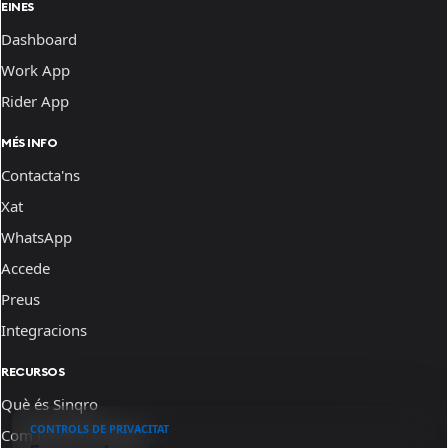
EINES
Dashboard
Work App
Rider App
MÉS INFO
Contacta'ns
Xat
WhatsApp
Accede
Preus
Integracions
RECURSOS
Què és Sinqro
CONTROLS DE PRIVACITAT
Com funciona Sinqro