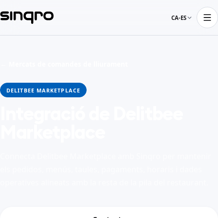
CA-ES
← Mercats de comandes de lliurament
DELITBEE MARKETPLACE
Integració de Delitbee
Marketplace
Connecta Delitbee Marketplace amb Sinqro per mantenir
els pedidos, menús, taules, pagaments, horaris i dades
operatives alineats amb la resta de la pila del restaurant.