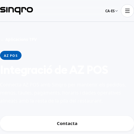
CA-ES
← Aplicacions TPV
AZ POS
Integració de AZ POS
Connecta AZ POS amb Sinqro per mantenir els pedidos,
menús, taules, pagaments, horaris i dades operatives
alineats amb la resta de la pila del restaurant.
Contacta