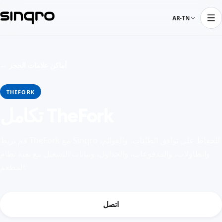
AR-TN
← أماكن علامات الحجز
THEFORK
تكامل TheFork
قم بربط TheFork مع Sinqro للحفاظ على توافق الطلبات، والقوائم،
والطاولات، والمدفوعات، والجداول، وبيانات التشغيل مع بقية نظام
المطعم.
اتصل