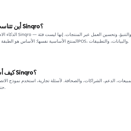
أين تتناسب الذكاء الاصطناعي في Sinqro؟
الذكاء الاصطناعي هو طبقة مساع
المنتج الأساسية نفسها: الأساس هو الطبقة التشغيلية التي تربط القنوات، وPOS، والبيانات، والتطبيقات.
كيف أستطيع التواصل مع فريق Sinqro؟
لمبيعات، الدعم، الشراكات، والصحافة. لأسئلة تجارية، استخدم نموذج الا
حتى يتولى الفريق المناسب الأمر.