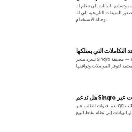
م الـ POS في الوقت القريب من الحقيقي. يمكن
BI وفق جداول زمنية. يعتمد الوضع على النظام الوجهة
وحالة الاستخدام.
تسرد متجر Sinqro كل موصل متاح — أنظمة نقاط البيع، الأسواق، المدفوعات، المحاسبة، ذكاء الأعمال، والأدوات التشغيلية — مصنفة
نعم. قنوات الطلب عبر QR تعيش داخل نفس الطبقة التشغيلية مثل الأسواق، لذا فإن طلب QR في الموقع، وطلب السوق، وطلب الويب