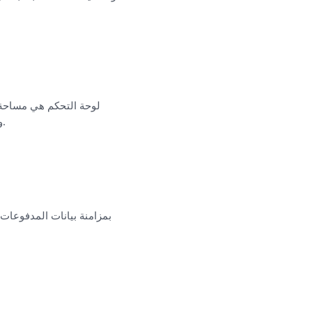
لوحة التحكم هي مساحة 
والمطبخ. تطبيق السائقين ينسق بين السائقين. الثلاثة يشتركون في نفس الطبقة التشغيلية ونفس البيانات.