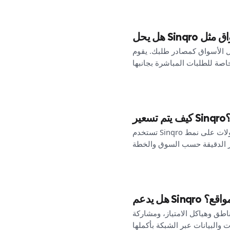
ر طلبك. يقوم Sinqro بتنظيم القوائم، والتوافر، والأسعار، واستقبال الطلبات عبرها من لوحة تحكم واحدة، ويمكنه
يتم تسعير Sinqro؟
تستخدم Sinqro نموذج اشتراك مع استخدام متضمن (طلبات، تذاكر متزامنة، تكاملات) وأسعار إضافية شفافة. لا توجد عمولات على نمط
ة المواقع؟
ناطق وهياكل الامتياز، ومشاركة