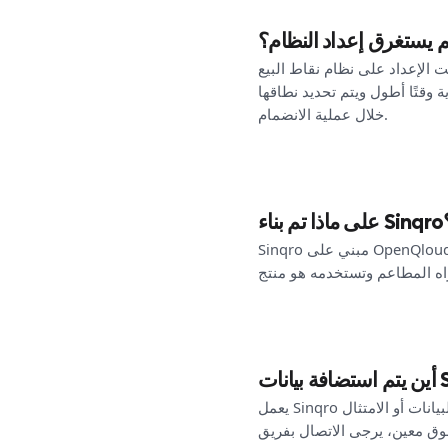
 يستغرق إعداد النظام؟
قاط البيع (POS) والأسواق وعدد المواقع. عادةً ما تكون الإعدادات لموقع واحد مع أنظمة نقاط البيع (POS)
 وقتًا أطول ويتم تحديد نطاقها
خلال عملية الانضمام.
ناء Sinqro؟
Sinqro مبني على OpenQloud، وهي منصة توزيع وبيانات أساسية. OpenQloud هي أساس المنصة التي تعتمد عليها Sinqro من أجل
يعمل Sinqro على بنية تحتية سحابية مع اعتبارات إقليمية للأسواق التي يعمل فيها. للحصول على تفاصيل حول إقامة البيانات أو الامتثال