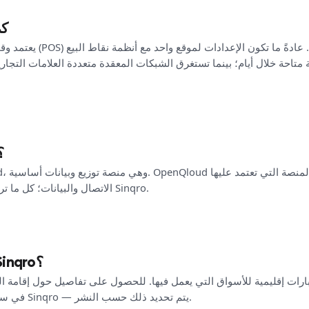
كم
يعتمد وقت الإعداد على نظام ن
متاحة خلال أيام؛ بينما تستغرق الشبكات المعقدة متعددة العلامات التجارية
على ماذا تم ب
الاتصال والبيانات؛ كل ما تراه المطاعم وتستخدمه هو منتج Sinqro.
أين يتم استضافة بيانات Sinqro؟
في سوق معين، يرجى الاتصال بفريق Sinqro — يتم تحديد ذلك حسب النشر.