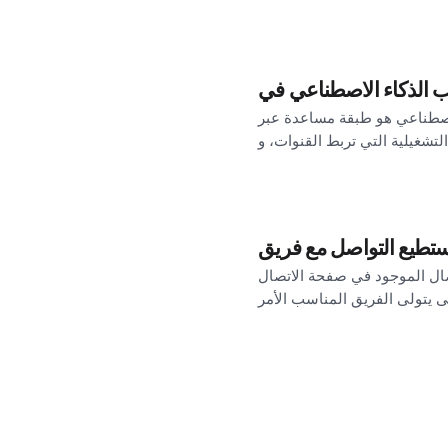
دة عبر Sinqro — يمكنه الاقتراح، والتلخيص، والتنبؤ، وتحسين العمل عبر المنتجات. إنها ليست فئة
تصال الموجود في صفحة الاتصال