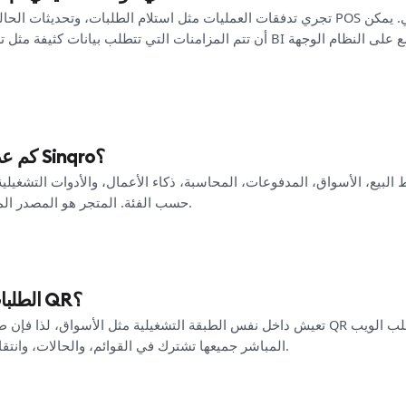
تجري تدفقات العمليات مثل استلام الطلبات، وتحديثات الحالة، وتسليم البيانات إلى نظا
أن تتم المزامنات التي تتطلب بيانات كثيفة مثل تصدير المبيعات التاريخية إلى الـ 
كم عدد التكاملات التي يمتلكها Sinqro؟
حسب الفئة. المتجر هو المصدر المعتمد لتوفر الموصلات وتوافقها.
هل تدعم Sinqro الطلبات عبر QR؟
المباشر جميعها تشترك في القوائم، والحالات، وانتقال البيانات إلى نظام نقاط البيع.