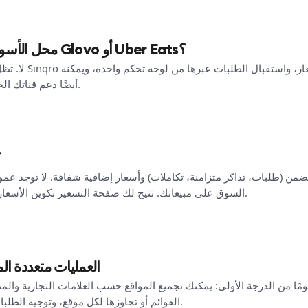
هل يحل Sinqro محل الأسواق مثل Glovo أو Uber Eats؟
لا. تظل الأسواق كمصاد
أيضًا دعم قناتك الخاصة للطلبات المباشرة بجانبها.
كيف 
السوق على مبيعاتك. تتيح لك صفحة التسعير تكوين الأسعار الدقيقة حسب السوق والخطة.
هل يدعم Sinqro العمليات متعدد
هومًا من الدرجة الأولى: يمكنك تجميع المواقع حسب العلامات التجارية والم
القوائم أو تجاوزها لكل موقع، وتوجيه الطلبات والبيانات عبر الشبكة بأكملها.