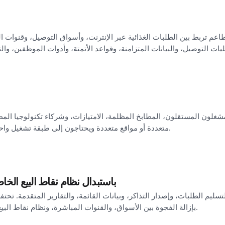
غلون المستقلون، المطابخ المظلمة، الامتيازات، وشركاء تكنولوجيا الم
متعددة أو مواقع متعددة ويحتاجون إلى طبقة تشغيل واحدة بدلاً من أداة واحدة لكل قناة.
هل يقوم Sinqro باستبدال نظام نقاط البيع 
البيع الخاص بك؛ يقوم Sinqro بإزالة الفجوة بين الأسواق، والقنوات المباشرة، ونظام نقاط البيع.