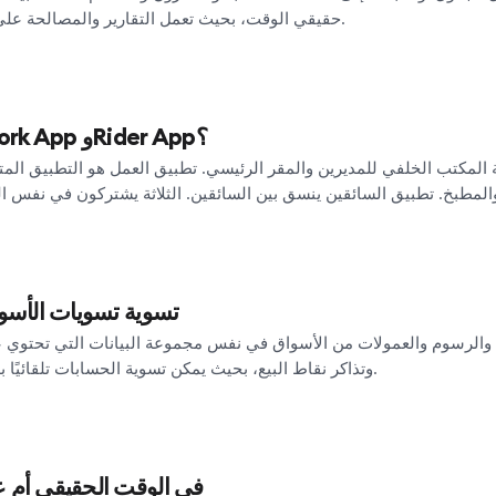
حقيقي الوقت، بحيث تعمل التقارير والمصالحة على مجموعة بيانات واحدة متسقة.
ما هي Dashboard وWork App وRider App؟
المكتب الخلفي للمديرين والمقر الرئيسي. تطبيق العمل هو التطبيق المت
هل يمكن لـ Sinqro تسوية تسويات ال
وتذاكر نقاط البيع، بحيث يمكن تسوية الحسابات تلقائيًا بدلاً من استخدام جداول البيانات.
هل Sinqro في الوقت الحقيقي 