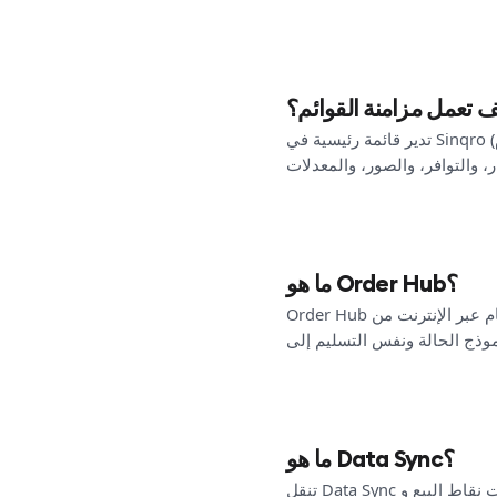
 تعمل مزامنة القوائم؟
تدير قائمة رئيسية في Sinqro (أو تستوردها من نظام POS) ويدفعها Sinqro إلى كل سوق متصل وقناة مباشرة، مع احترام التعديلات
ما هو Order Hub؟
Order Hub هو المدخل المركزي لطلبات الطعام عبر الإنترنت من Sinqro. كل طلب من الأسواق والقنوات المباشرة يصل إلى قائمة
ما هو Data Sync؟
تنقل Data Sync بيانات نقاط البيع و marketplaces إلى أنظمة المحاسبة والمخزون وBI والتحليلات الخاصة بك بشكل مجدول أو شبه