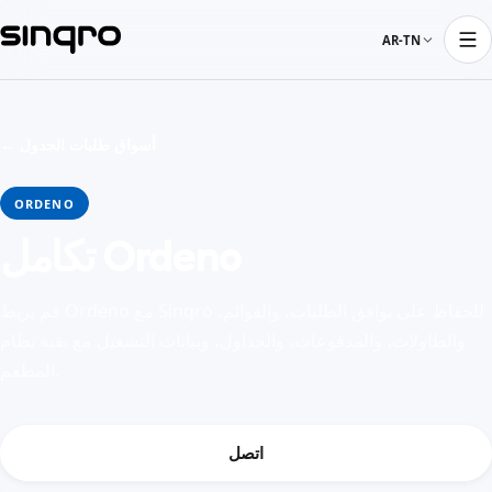
AR-TN
← أسواق طلبات الجدول
ORDENO
تكامل Ordeno
قم بربط Ordeno مع Sinqro للحفاظ على توافق الطلبات، والقوائم،
والطاولات، والمدفوعات، والجداول، وبيانات التشغيل مع بقية نظام
المطعم.
اتصل