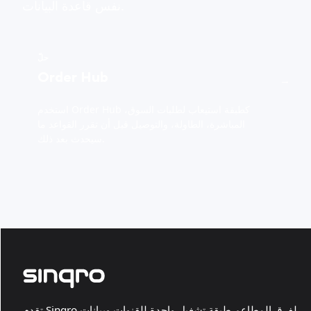
نفس قاعدة البيانات.
حلّ
Order Hub
→
استخدم Order Hub كطبقة استيعاب لطلبات السوق،
المباشرة، الطاولة، والتوصيل قبل أن تقرر القواعد ما
سيحدث بعد ذلك.
تقدم Sinqro لفرق المطاعم طبقة تشغيل واحدة للقنوات وبيانات