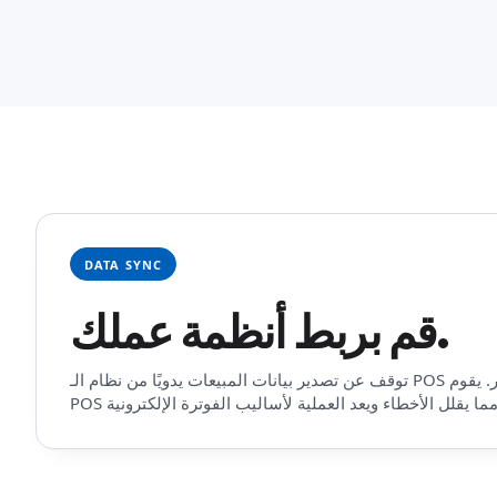
DATA SYNC
قم بربط أنظمة عملك.
توقف عن تصدير بيانات المبيعات يدويًا من نظام الـ POS وتحميلها في أنظمة المخزون أو المحاسبة أو التحليلات أو التقارير. يقوم Data Sync باستخراج بيانات مبيعات الـ