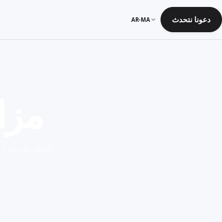
دعونا نتحدث
AR-MA
مزام