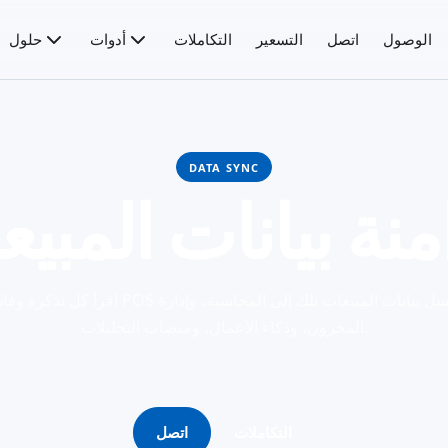
الوصول
اتصل
التسعير
التكاملات
أدوات
حلول
DATA SYNC
نة بيانات المبي
اقرأ كل تذكرة وفاتورة من نظام الـ POS الخاص بك، ثم 
المخزون، وذكاء الأعمال، ومنصات التحليلات.
التكاملات
اتصل