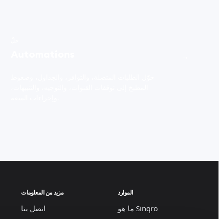
حلّ
Automations
→
حوّل الطلبات المتصلة، والتوافر، والجداول، وضغوط
المطبخ إلى توقفات القنوات، والتوجيه، والتنبيهات،
وإجراءات السعة.
الموارد
مزيد من المعلومات
ما هو Sinqro
اتصل بنا