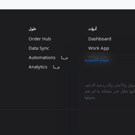
أدوات
حلول
Order Hub
Dashboard
Data Sync
Work App
Automations
Rider App
قريباً
ضوابط الخصوصية
ية وملفات تعريف
Analytics
قريباً
وق والأمان والدردشة الدعم.
نها تظل غير مفعلة ما لم تقم
بقبولها.