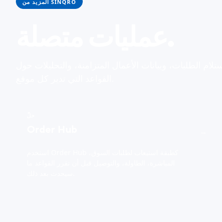
المزيد من SINQRO
عمليات متصلة.
لام الطلبات، وبيانات الأعمال المتزامنة، والتحليلات حول
القواعد التي تدير كل موقع.
حلّ
Order Hub
→
استخدم Order Hub كطبقة استيعاب لطلبات السوق،
المباشرة، الطاولة، والتوصيل قبل أن تقرر القواعد ما
سيحدث بعد ذلك.