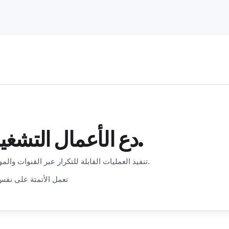
دع الأعمال التشغيلية المتكررة تعمل بنفسها.
حدد الحدود والموافقات والتوجيه مرة واحدة. تتولى Sinqro تنفيذ العمليات القابلة للتكرار عبر القنوات والمواقع.
تعمل الأتمتة على نفس 