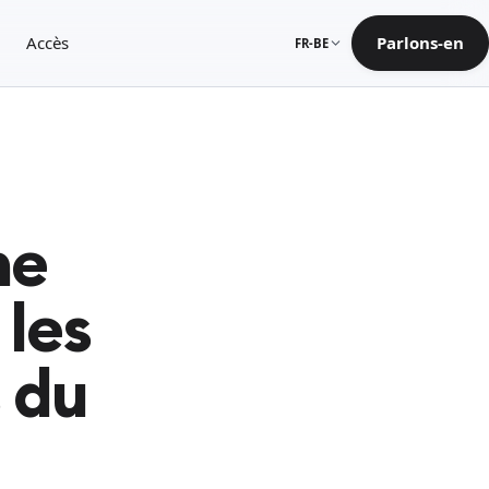
Accès
Parlons-en
FR-BE
he
 les
 du