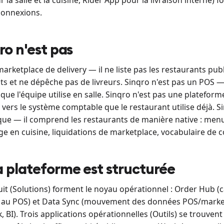
 la salle et la cuisine, Rider App pour la livraison interne) 
onnexions.
ro n'est pas
marketplace de delivery — il ne liste pas les restaurants pu
ts et ne dépêche pas de livreurs. Sinqro n'est pas un POS —
que l'équipe utilise en salle. Sinqro n'est pas une platefor
ers le système comptable que le restaurant utilise déjà. S
ue — il comprend les restaurants de manière native : menu
age en cuisine, liquidations de marketplace, vocabulaire d
plateforme est structurée
it (Solutions) forment le noyau opérationnel : Order Hub 
au POS) et Data Sync (mouvement des données POS/market
k, BI). Trois applications opérationnelles (Outils) se trouvent