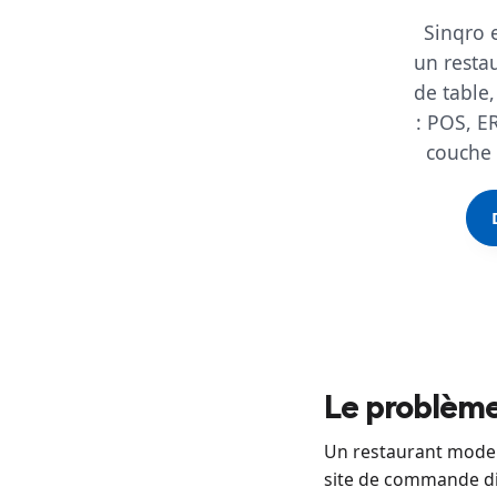
Sinqro 
un resta
de table
: POS, ER
couche 
Le problème
Un restaurant modern
site de commande di