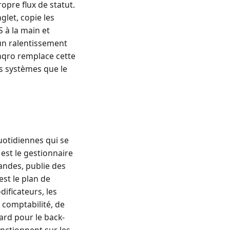
pre flux de statut.
let, copie les
à la main et
 un ralentissement
nqro remplace cette
s systèmes que le
uotidiennes qui se
est le gestionnaire
andes, publie des
st le plan de
ificateurs, les
comptabilité, de
ard pour le back-