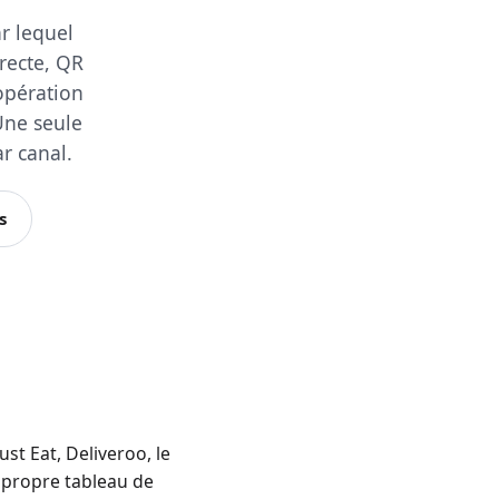
r lequel
recte, QR
opération
 Une seule
r canal.
s
st Eat, Deliveroo, le
 propre tableau de