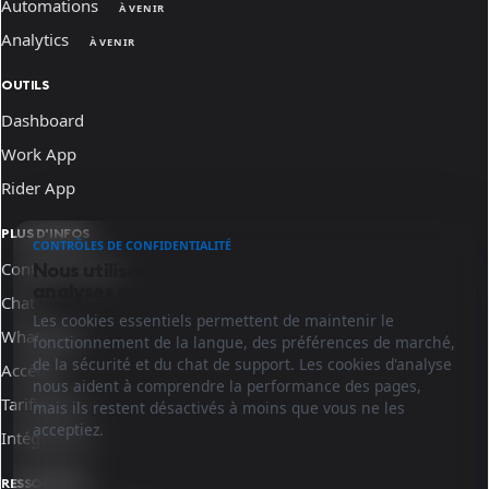
Automations
À VENIR
Analytics
À VENIR
OUTILS
Dashboard
Work App
Rider App
PLUS D'INFOS
CONTRÔLES DE CONFIDENTIALITÉ
Contactez-nous
Nous utilisons des cookies essentiels et des
analyses optionnelles.
Chat
Les cookies essentiels permettent de maintenir le
WhatsApp
fonctionnement de la langue, des préférences de marché,
de la sécurité et du chat de support. Les cookies d'analyse
Accéder
nous aident à comprendre la performance des pages,
Tarification
mais ils restent désactivés à moins que vous ne les
acceptiez.
Intégrations
RESSOURCES