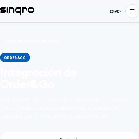
ES-VE
← Apps de pedidos de mesa
ORDER&GO
Integración de
Order&Go
Conecta Order&Go con Sinqro para mantener pedidos,
menús, mesas, pagos, horarios y datos operativos
alineados con el resto del stack del restaurante.