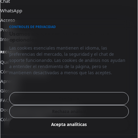
Chat
WhatsApp
Acceso
CONTROLES DE PRIVACIDAD
Precios
Usamos cookies esenciales y analíticas
Integraciones
opcionales.
Las cookies esenciales mantienen el idioma, las
RECURSOS
preferencias del mercado, la seguridad y el chat de
soporte funcionando. Las cookies de análisis nos ayudan
Qué es Sinqro
a entender el rendimiento de la página, pero se
Cómo funciona Sinqro
mantienen desactivadas a menos que las aceptes.
Aprende
Glosario
Configura
FAQ
Documentación para desarrolladores
Rechaza análisis
Colabora con nosotros
Acepta analíticas