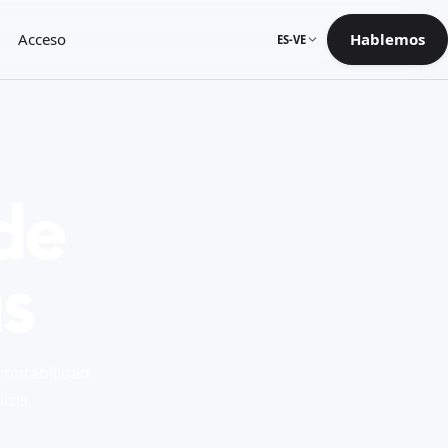
Acceso
Hablemos
ES-VE
de
as
contabilidad,
isis.