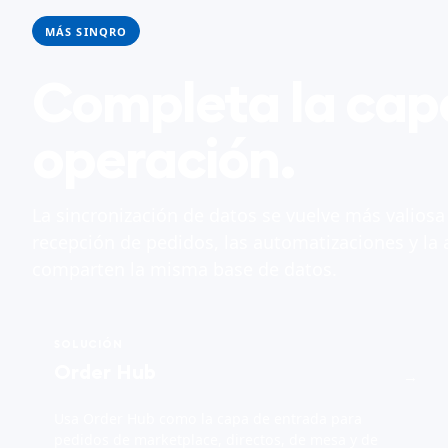
MÁS SINQRO
Completa la cap
operación.
La sincronización de datos se vuelve más valiosa
recepción de pedidos, las automatizaciones y la a
comparten la misma base de datos.
SOLUCIÓN
Order Hub
→
Usa Order Hub como la capa de entrada para
pedidos de marketplace, directos, de mesa y de