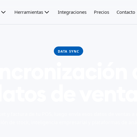
Herramientas
Integraciones
Precios
Contacto
DATA SYNC
incronización 
atos de vent
ket y factura de tu POS, luego envía esos datos de ventas a 
ión de stock, inteligencia empresarial y plataformas de anál