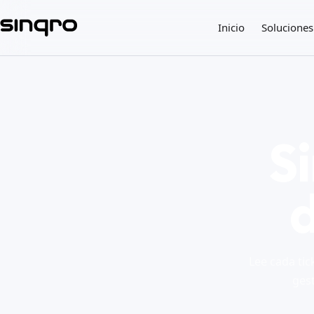
Inicio
Soluciones
S
d
Lee cada tic
gest