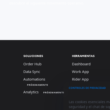
descubrir el siguiente movimiento operativo.
SOLUCIONES
HERRAMIENTAS
Order Hub
Dashboard
Data Sync
Work App
Automations
Rider App
PRÓXIMAMENTE
CONTROLES DE PRIVACIDAD
Analytics
Usamos cookies
PRÓXIMAMENTE
Las cookies esenciales m
seguridad y el chat de s