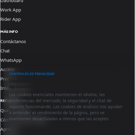
Dashboard
Work App
Rider App
MÁS INFO
Contáctanos
Chat
WhatsApp
Acceso
CONTROLES DE PRIVACIDAD
Precios
Usamos cookies esenciales y analíticas
opcionales.
Integraciones
Las cookies esenciales mantienen el idioma, las
preferencias del mercado, la seguridad y el chat de
RECURSOS
soporte funcionando. Las cookies de análisis nos ayudan
Qué es Sinqro
a entender el rendimiento de la página, pero se
mantienen desactivadas a menos que las aceptes.
Cómo funciona Sinqro
Aprende