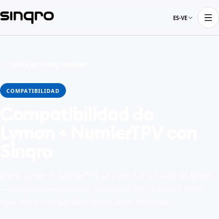
ES-VE
← Todas las integraciones
COMPATIBILIDAD
Compatibilidad de
Lymon + NumierTPV con
Sinqro
Cómo Lymon + NumierTPV se conectan a través de Sinqro
— recepción de pedidos, entrega al POS, cartas y datos
operativos compartidos entre estos sistemas.