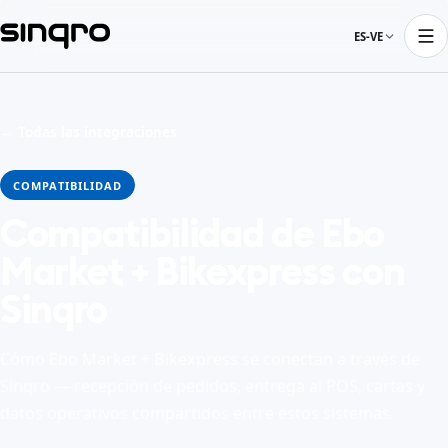
ES-VE
← Todas las integraciones
COMPATIBILIDAD
Compatibilidad de Ebo
Market + Bikexpress con
Sinqro
Cómo Ebo Market + Bikexpress se conectan a través de
Sinqro — recepción de pedidos, entrega al POS, cartas y
datos operativos compartidos entre estos sistemas.