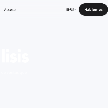
Acceso
Hablemos
ES-US
isis
s de ventas que