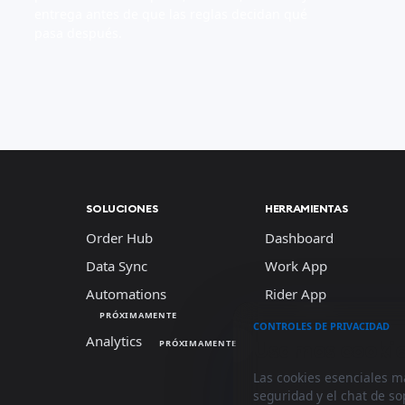
entrega antes de que las reglas decidan qué
pasa después.
SOLUCIONES
HERRAMIENTAS
Order Hub
Dashboard
Data Sync
Work App
Automations
Rider App
PRÓXIMAMENTE
CONTROLES DE PRIVACIDAD
Analytics
Usamos cookies
PRÓXIMAMENTE
Las cookies esenciales m
seguridad y el chat de s