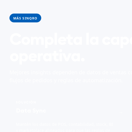
MÁS SINQRO
Completa la cap
operativa.
Mejores insights dependen de datos de ventas c
flujos de pedidos y reglas de automatización.
SOLUCIÓN
Data Sync
→
Mantén los datos de POS, contabilidad, stock, BI
y marketplace alineados para que las reglas de