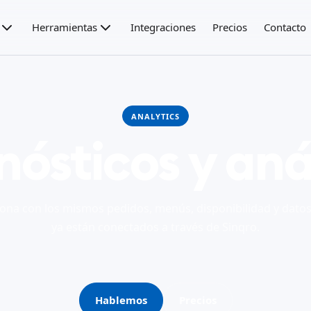
Herramientas
Integraciones
Precios
Contacto
ANALYTICS
nósticos y anál
iona con los mismos pedidos, menús, disponibilidad y dato
ya están conectados a través de Sinqro.
Hablemos
Precios