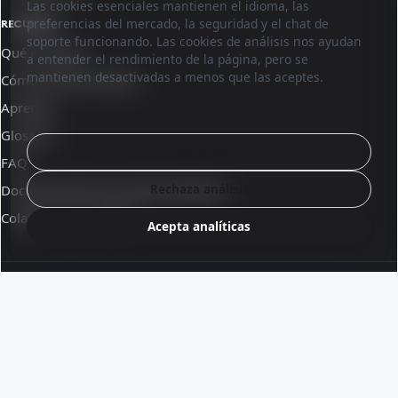
Las cookies esenciales mantienen el idioma, las
preferencias del mercado, la seguridad y el chat de
RECURSOS
soporte funcionando. Las cookies de análisis nos ayudan
Qué es Sinqro
a entender el rendimiento de la página, pero se
mantienen desactivadas a menos que las aceptes.
Cómo funciona Sinqro
Aprende
Glosario
Configura
FAQ
Rechaza análisis
Documentación para desarrolladores
Colabora con nosotros
Acepta analíticas
© 2026 Sinqro United States
Términos y condiciones
·
Parte del ecosistema OpenQloud